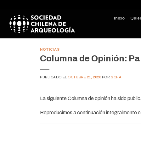
Skip
to
Inicio
Quie
content
NOTICIAS
Columna de Opinión: Pa
PUBLICADO EL
OCTUBRE 21, 2020
POR
SCHA
La siguiente Columna de opinión ha sido publi
Reproducimos a continuación integralmente el