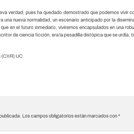
nueva verdad, pues ha quedado demostrado que podemos vivir con
a una nueva normalidad, un escenario anticipado por la disemina
ipar que en el futuro inmediato, viviremos encapsulados en una ro
itor de ciencia ficción, era la pesadilla distópica que se urdía, t
s (CIIR) UC
 publicada.
Los campos obligatorios están marcados con
*