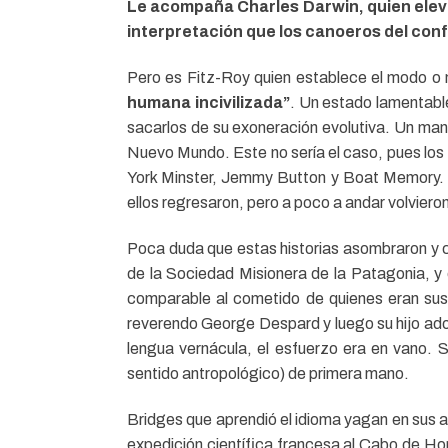
Le acompaña Charles Darwin, quien elevar
interpretación que los canoeros del conf
Pero es Fitz-Roy quien establece el modo o m
humana incivilizada”
. Un estado lamentable
sacarlos de su exoneración evolutiva. Un man
Nuevo Mundo. Este no sería el caso, pues los
York Minster, Jemmy Button y Boat Memory. Los
ellos regresaron, pero a poco a andar volvieron 
Poca duda que estas historias asombraron y c
de la Sociedad Misionera de la Patagonia, y 
comparable al cometido de quienes eran sus p
reverendo George Despard y luego su hijo ad
lengua vernácula, el esfuerzo era en vano. 
sentido antropológico) de primera mano.
Bridges que aprendió el idioma yagan en sus a
expedición científica francesa al Cabo de Ho