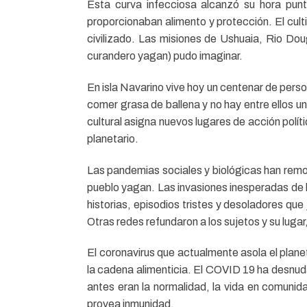
Esta curva infecciosa alcanzó su hora punt
proporcionaban alimento y protección. El cul
civilizado. Las misiones de Ushuaia, Rio Dou
curandero yagan) pudo imaginar.
En isla Navarino vive hoy un centenar de per
comer grasa de ballena y no hay entre ellos u
cultural asigna nuevos lugares de acción políti
planetario.
Las pandemias sociales y biológicas han remod
pueblo yagan. Las invasiones inesperadas de
historias, episodios tristes y desoladores que 
Otras redes refundaron a los sujetos y su lug
El coronavirus que actualmente asola el planet
la cadena alimenticia. El COVID 19 ha desnud
antes eran la normalidad, la vida en comunid
provea inmunidad.