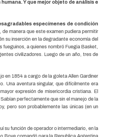
 humana. Y que mejor objeto de análisis e
esagradables especímenes de condición
o, de manera que este examen pudiera permitir
én su inserción en la degradante economía del
os fueguinos, a quienes nombró Fuegia Basket,
gentes civilizadores. Luego de un año, tres de
o en 1854 a cargo de la goleta Allen Gardiner
. Una aventura singular, que difícilmente era
mayor expresión de misericordia cristiana. El
Sabían perfectamente que sin el manejo de la
oy, pero son probablemente las únicas (en un
 su función de operador o intermediario, en la
como Bove comandó para la Republica Argentina