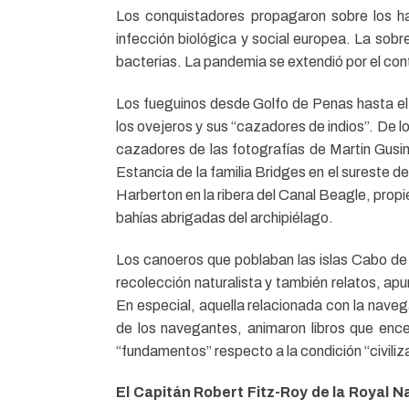
Los conquistadores propagaron sobre los ha
infección biológica y social europea. La sobre
bacterias. La pandemia se extendió por el con
Los fueguinos desde Golfo de Penas hasta el
los ovejeros y sus “cazadores de indios”. De 
cazadores de las fotografías de Martin Gusi
Estancia de la familia Bridges en el sureste d
Harberton en la ribera del Canal Beagle, prop
bahías abrigadas del archipiélago.
Los canoeros que poblaban las islas Cabo de H
recolección naturalista y también relatos, ap
En especial, aquella relacionada con la navega
de los navegantes, animaron libros que ence
“fundamentos” respecto a la condición “civili
El Capitán Robert Fitz-Roy de la Royal Na