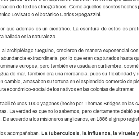
feración de textos etnográficos. Como aquellos escritos hechos
nico Lovisato o el botánico Carlos Spegazzini.
dor que además es un científico. La escritura de estos es profe
za hallada en la naturaleza.
s al archipiélago fueguino, crecieron de manera exponencial co
a abundancia extraordinaria, por lo que eran capturados hasta 
a luminaria europea, pero también era usada en curtiembre, cosmét
 agua de mar, también era una mercancía, pues su flexibilidad 
s en cambio, amasaban su fortuna en el esplendido comercio de p
ura económico-social de los nativos en las colonias de ultramar.
tabilizó unos 1000 yaganes (hecho por Thomas Bridges en las cal
nas. La verdad es que no lo sabemos, pero ciertamente debió se
. De acuerdo a los misioneros anglicanos, en 1886 el grupo regi
ue los acompañaban.
La tuberculosis, la influenza, la viruel