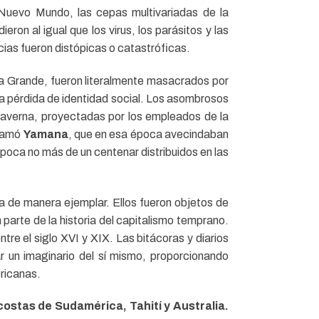
 Nuevo Mundo, las cepas multivariadas de la
ron al igual que los virus, los parásitos y las
ias fueron distópicas o catastróficas.
la Grande, fueron literalmente masacrados por
la pérdida de identidad social. Los asombrosos
caverna, proyectadas por los empleados de la
llamó
Yamana
, que en esa época avecindaban
poca no más de un centenar distribuidos en las
ea de manera ejemplar. Ellos fueron objetos de
parte de la historia del capitalismo temprano.
tre el siglo XVI y XIX. Las bitácoras y diarios
r un imaginario del sí mismo, proporcionando
ericanas.
 costas de Sudamérica, Tahití y Australia.