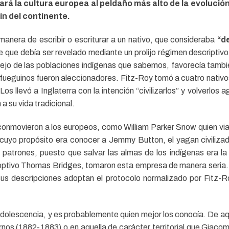
á la cultura europea al peldaño más alto de la evolución
ín del continente.
anera de escribir o escriturar a un nativo, que consideraba
“d
 que debía ser revelado mediante un prolijo régimen descriptiv
ejo de las poblaciones indígenas que sabemos, favorecía tambi
 fueguinos fueron aleccionadores. Fitz-Roy tomó a cuatro nativ
 llevó a Inglaterra con la intención “civilizarlos” y volverlos a
a su vida tradicional.
onmovieron a los europeos, como William Parker Snow quien viaj
cuyo propósito era conocer a Jemmy Button, el yagan civilizado
atrones, puesto que salvar las almas de los indígenas era la 
optivo Thomas Bridges, tomaron esta empresa de manera seria. 
Sus descripciones adoptan el protocolo normalizado por Fitz-R
dolescencia, y es probablemente quien mejor los conocía. De aquí
rnos (1882-1883) o en aquella de carácter territorial que Gia