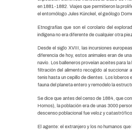
en 1881-1882. Viajes que permitieron la proli
el entomólogo Jules Künckel, el geólogo Dome
Etnografías que son el corolario del explora
indígena no era diferente de cualquier otra pie
Desde el siglo XVIII, las incursiones europea
diferencia de hoy, estos animales eran de un
navío. Los balleneros proveían aceites para l
filtración del alimento recogido al succionar
tenis hasta un cepillo de dientes. Los lobero
fauna del planeta entero y remodelo la estruct
Se dice que antes del censo de 1884, que con
Hornos), la población era de unas 3000 perso
descenso poblacional fue veloz y catastrófico
El agente: el extranjero y los no humanos q