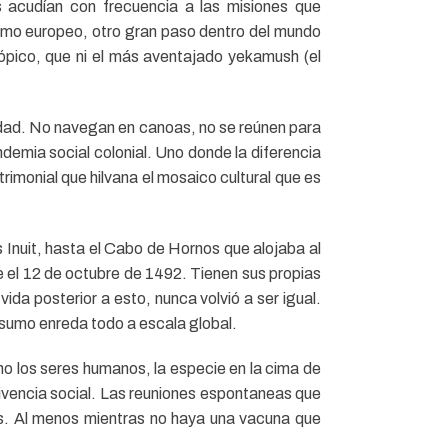
s acudían con frecuencia a las misiones que
ismo europeo, otro gran paso dentro del mundo
tópico, que ni el más aventajado yekamush (el
idad. No navegan en canoas, no se reúnen para
demia social colonial. Uno donde la diferencia
trimonial que hilvana el mosaico cultural que es
 Inuit, hasta el Cabo de Hornos que alojaba al
el 12 de octubre de 1492. Tienen sus propias
vida posterior a esto, nunca volvió a ser igual.
nsumo enreda todo a escala global.
ino los seres humanos, la especie en la cima de
ivencia social. Las reuniones espontaneas que
mas. Al menos mientras no haya una vacuna que