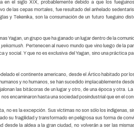
a en el siglo XIX, probablemente debido a que los fueguino
tivo de las cepas mortales, fue resultado del anhelado sedentar
glas y Tekenika, son la consumación de un futuro fueguino dis
sonas Yagan, un grupo que ha ganado un lugar dentro de la comun
n
yekamush
. Pertenecen al nuevo mundo que vino luego de la pan
ca y social. Y que no es exclusiva del Yagan, sino una práctica pa
elado el continente americano, desde el Ártico habitado por los
 humanos y no humanos, se han sucedido implacablemente desde 
jalonan las bitácoras de un lugar y otro, de una época y otra. La 
ar, nos encaminaron hasta una sociedad posindustrial que en el co
a, no es la excepción. Sus víctimas no son sólo los indígenas, s
ado su fragilidad y transformado en peligrosa sus forma de conv
ad desde la aldea a la gran ciudad, no volverán a ser las mis