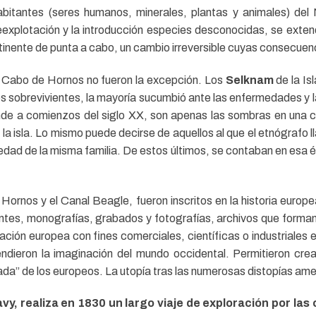
bitantes (seres humanos, minerales, plantas y animales) del
explotación y la introducción especies desconocidas, se extendie
tinente de punta a cabo, un cambio irreversible cuyas consecuenc
 Cabo de Hornos no fueron la excepción. Los
Selknam
de la Is
los sobrevivientes, la mayoría sucumbió ante las enfermedades y 
nde a comienzos del siglo XX, son apenas las sombras en una 
e la isla. Lo mismo puede decirse de aquellos al que el etnógrafo 
iedad de la misma familia. De estos últimos, se contaban en esa é
ornos y el Canal Beagle, fueron inscritos en la historia europ
untes, monografías, grabados y fotografías, archivos que forman 
ción europea con fines comerciales, científicas o industriales en
ndieron la imaginación del mundo occidental. Permitieron crea
zada” de los europeos. La utopía tras las numerosas distopías am
vy, realiza en 1830 un largo viaje de exploración por las