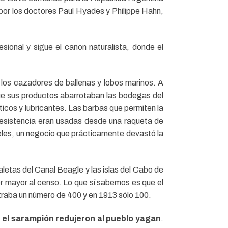
 por los doctores Paul Hyades y Philippe Hahn,
sional y sigue el canon naturalista, donde el
n los cazadores de ballenas y lobos marinos. A
que sus productos abarrotaban las bodegas del
icos y lubricantes. Las barbas que permiten la
y resistencia eran usadas desde una raqueta de
ieles, un negocio que prácticamente devastó la
etas del Canal Beagle y las islas del Cabo de
r mayor al censo. Lo que sí sabemos es que el
straba un número de 400 y en 1913 sólo 100.
a y el sarampión redujeron al pueblo yagan
.