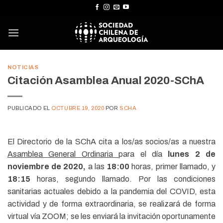
Skip
to
content
NOTICIAS
Citación Asamblea Anual 2020-SChA
PUBLICADO EL
OCTUBRE 19, 2020
POR
SCHA
El Directorio de la SChA cita a los/as socios/as a nuestra
Asamblea General Ordinaria
para el día
lunes 2 de
noviembre de 2020,
a las
18:00
horas, primer llamado, y
18:15
horas, segundo llamado. Por las condiciones
sanitarias actuales debido a la pandemia del COVID, esta
actividad y de forma extraordinaria, se realizará de forma
virtual vía ZOOM; se les enviará la invitación oportunamente