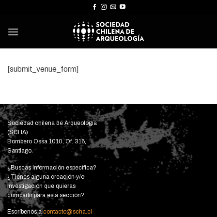
Skip
to
content
[submit_venue_form]
Sociedad chilena de Arqueología
(SCHA)
Bombero Ossa 1010, Of. 316,
Santiago.
¿Buscas información específica?
¿Tienes alguna creación y/o
investigación que quieras
compartir para esta sección?
Escríbenos a
contacto@scha.cl