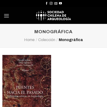
Skip
to
content
MONOGRÁFICA
Home
/
Colección
/
Monográfica